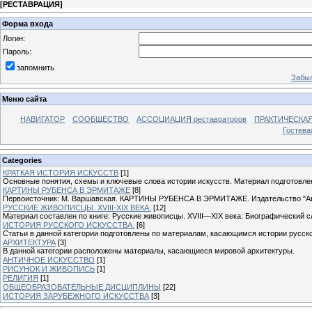
[
РЕСТАВРАЦИЯ
]
Форма входа
Логин:
Пароль:
запомнить
Забыл
Меню сайта
НАВИГАТОР
СООБЩЕСТВО
АССОЦИАЦИЯ реставраторов
ПРАКТИЧЕСКА
Гостева
Categories
КРАТКАЯ ИСТОРИЯ ИСКУССТВ
[1]
Основные понятия, схемы и ключевые слова истории искусств. Материал подготовле
КАРТИНЫ РУБЕНСА В ЭРМИТАЖЕ
[8]
Первоисточник: М. Варшавская. КАРТИНЫ РУБЕНСА В ЭРМИТАЖЕ. Издательство "Авр
РУССКИЕ ЖИВОПИСЦЫ. XVIII-XIX ВЕКА.
[12]
Материал составлен по книге: Русские живописцы. XVIII—XIX века: Биографический сло
ИСТОРИЯ РУССКОГО ИСКУССТВА.
[6]
Статьи в данной категории подготовлены по материалам, касающимся истории русско
АРХИТЕКТУРА
[3]
В данной категории расположены материалы, касающиеся мировой архитектуры.
АНТИЧНОЕ ИСКУССТВО
[1]
РИСУНОК И ЖИВОПИСЬ
[1]
РЕЛИГИЯ
[1]
ОБЩЕОБРАЗОВАТЕЛЬНЫЕ ДИСЦИПЛИНЫ
[22]
ИСТОРИЯ ЗАРУБЕЖНОГО ИСКУССТВА
[3]