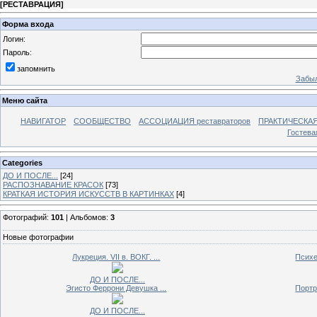
[
РЕСТАВРАЦИЯ
]
Форма входа
Логин:
Пароль:
запомнить
Забыл
Меню сайта
НАВИГАТОР
СООБЩЕСТВО
АССОЦИАЦИЯ реставраторов
ПРАКТИЧЕСКА
Гостева
Categories
ДО И ПОСЛЕ...
[24]
РАСПОЗНАВАНИЕ КРАСОК
[73]
КРАТКАЯ ИСТОРИЯ ИСКУССТВ В КАРТИНКАХ
[4]
Фотографий:
101
| Альбомов:
3
Новые фотографии
Лукреция. VII в. ВОКГ. ...
Психе
ДО И ПОСЛЕ...
Эгисто Феррони Девушка ...
Портр
ДО И ПОСЛЕ...